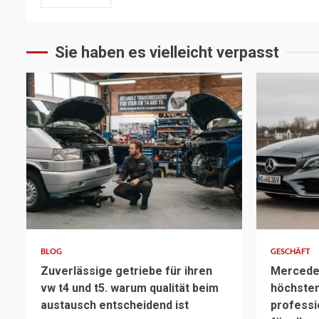
Sie haben es vielleicht verpasst
2 min read
3 min read
BLOG
GESCHÄFT
Zuverlässige getriebe für ihren
Mercedes
vw t4 und t5. warum qualität beim
höchstem
austausch entscheidend ist
professi