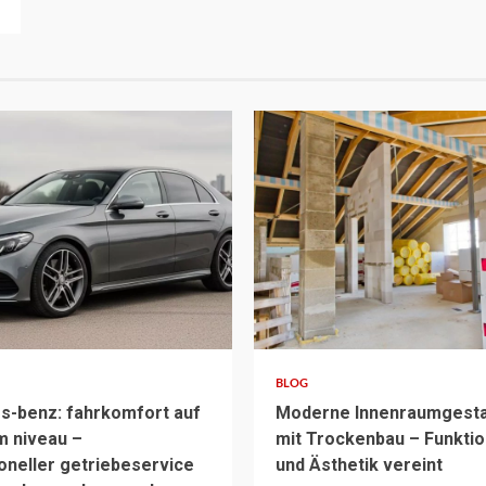
3 min read
BLOG
-benz: fahrkomfort auf
Moderne Innenraumgesta
 niveau –
mit Trockenbau – Funktion
oneller getriebeservice
und Ästhetik vereint