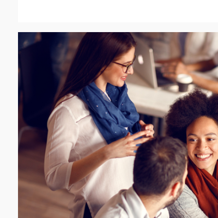
3 min read
BLOG
Cyber-bedrohung
handel – wie ku
geschützt werd
Redakteure
6 Monaten a