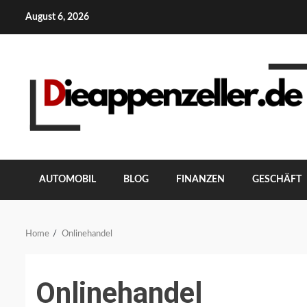
Skip
August 6, 2026
to
content
AUTOMOBIL
BLOG
FINANZEN
GESCHÄFT
Home
Onlinehandel
Onlinehandel