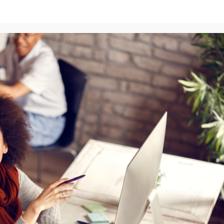
2 min read
BLOG
en im online-
Zuverlässige getriebe für ihre
ndendaten
t4 und t5. warum qualität beim
en
austausch entscheidend ist
go
Redakteure
3 Wochen ago