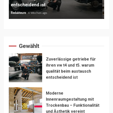
vereint
St
Redakteure
5 Monaten ago
Red
Gewählt
Zuverlässige getriebe für
ihren vw t4 und t5. warum
qualität beim austausch
entscheidend ist
Moderne
Innenraumgestaltung mit
Trockenbau – Funktionalität
und Ästhetik vereint