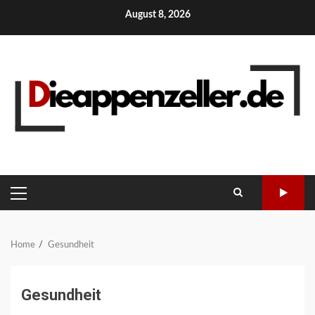
Skip
August 8, 2026
to
content
PRIMARY
MENU
Home
Gesundheit
Gesundheit