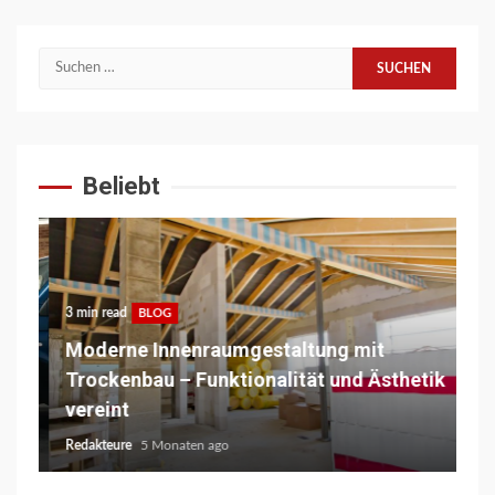
Suchen
nach:
Beliebt
3 min read
5 m
BLOG
nd
Moderne Innenraumgestaltung mit
La
Trockenbau – Funktionalität und Ästhetik
Te
vereint
St
Redakteure
5 Monaten ago
Red