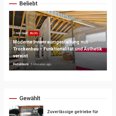
Beliebt
3 min read
5 m
BLOG
nd
Moderne Innenraumgestaltung mit
La
Trockenbau – Funktionalität und Ästhetik
Te
vereint
St
Redakteure
5 Monaten ago
Red
Gewählt
Zuverlässige getriebe für