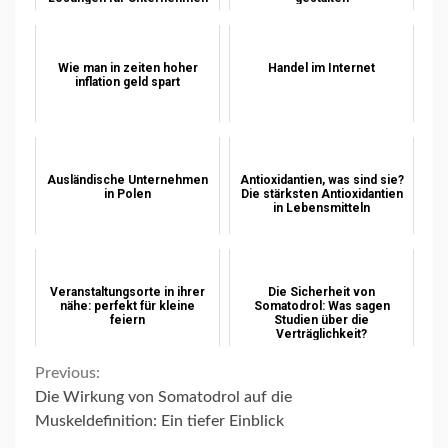
Wie man in zeiten hoher
Handel im Internet
inflation geld spart
Ausländische Unternehmen
Antioxidantien, was sind sie?
in Polen
Die stärksten Antioxidantien
in Lebensmitteln
Veranstaltungsorte in ihrer
Die Sicherheit von
nähe: perfekt für kleine
Somatodrol: Was sagen
feiern
Studien über die
Verträglichkeit?
Continue
Previous:
Die Wirkung von Somatodrol auf die
Reading
Muskeldefinition: Ein tiefer Einblick