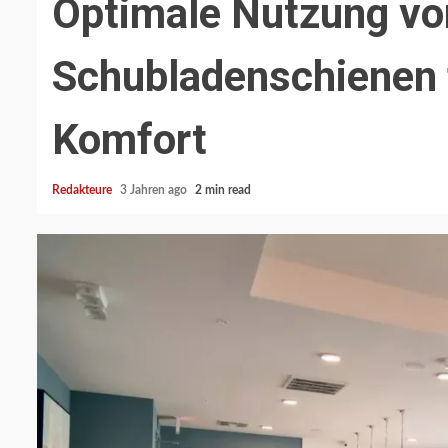
Optimale Nutzung v
Schubladenschienen f
Komfort
3 min read
BLOG
Redakteure
3 Jahren ago
2 min read
Cyber-bedrohung
handel – wie ku
geschützt werd
Redakteure
6 Monaten a