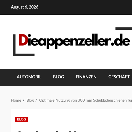
Skip
August 6, 2026
to
content
AUTOMOBIL
BLOG
FINANZEN
GESCHÄFT
Home
Blog
Optimale Nutzung von 300 mm Schubladenschienen für
BLOG