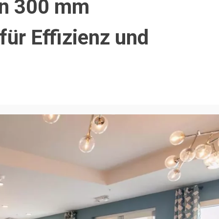
on 300 mm
ür Effizienz und
3 min read
BLOG
en im online-
Zuverlässige getriebe für ihre
ndendaten
t4 und t5. warum qualität beim
en
austausch entscheidend ist
go
Redakteure
3 Wochen ago